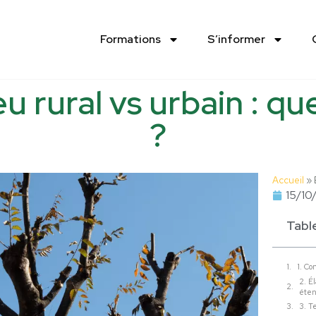
Formations
S’informer
u rural vs urbain : qu
?
Accueil
»
15/10
Tabl
1. Co
2. É
éte
3. T