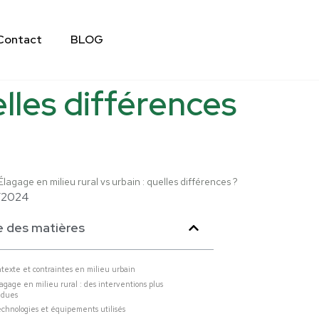
Contact
BLOG
elles différences
Élagage en milieu rural vs urbain : quelles différences ?
/2024
e des matières
ntexte et contraintes en milieu urbain
lagage en milieu rural : des interventions plus
ndues
echnologies et équipements utilisés