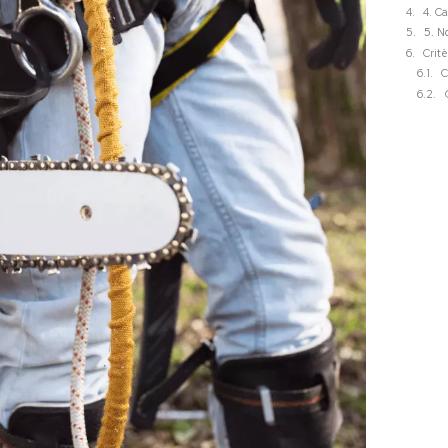
4. C
5. N
Crit
C