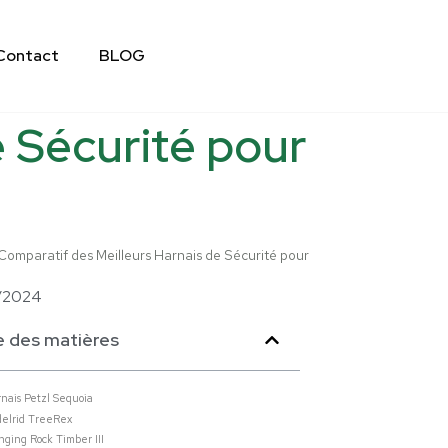
Contact
BLOG
e Sécurité pour
Comparatif des Meilleurs Harnais de Sécurité pour
/2024
e des matières
rnais Petzl Sequoia
delrid TreeRex
inging Rock Timber III