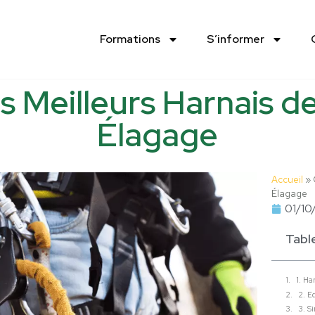
Formations
S’informer
 Meilleurs Harnais d
Élagage
Accueil
»
Élagage
01/10
Tabl
1. Ha
2. E
3. S