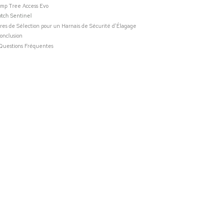
amp Tree Access Evo
otch Sentinel
ères de Sélection pour un Harnais de Sécurité d’Élagage
onclusion
Questions Fréquentes